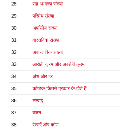
28
सह अभाज्य संख्या
29
परिमेय संख्या
30
अपरिमेय संख्या
31
वास्तविक संख्या
32
अवास्तविक संख्या
33
आरोही क्रम और अवरोही क्रम
34
अंश और हर
35
कोष्ठक कितने प्रकार के होते हैं
36
लम्बाई
37
वजन
38
रेखाएँ और कोण