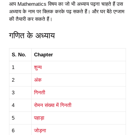
आप Mathematics विषय का जो भी अध्याय पढ़ना चाहते हैं उस
अध्याय के नाम पर क्लिक करके पढ़ सकते हैं। और घर बैठे एग्जाम
की तैयारी कर सकते हैं।
गणित के अध्याय
Modern gambling has evolved through online
Met
VBet Inloggen
kunnen spelers genieten van
Spelers vinden bij
MaxiSpin Casino
een perfecte
Play exciting games on
betgr8
. Slots, tables, and
Met
ZumoSpin
ontdekken gebruikers spannende
Many people explore online gambling as a fun and
S. No.
Chapter
gaming sites that offer countless opportunities. Try
spannende uitdagingen en hun strategieën testen,
mix van uitdaging en amusement, waardoor elk
live betting await.
uitdagingen die hun analytisch inzicht op de proef
potentially profitable hobby. Through modern online
your luck
and experience safe, enjoyable play that
wat zorgt voor een dynamische en plezierige
moment van online spelen spannend en belonend
stellen terwijl ze genieten van dynamische en
gaming platforms, users can win real cash. Try the
1
शुन्य
could boost your finances while delivering nonstop
ervaring in elke sessie
aanvoelt voor spelers
vermakelijke ervaring
latest slots and jackpots at
crazy time live
and test
2
अंक
excitement every single day.
your luck now.
3
गिनती
4
रोमन संख्या में गिनती
5
पहाड़ा
6
जोड़ना