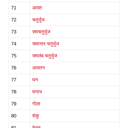
71
आयत
72
चतुर्भुज
73
समचतुर्भुज
74
समान्तर चतुर्भुज
75
समलंब चतुर्भुज
76
आयतन
77
घन
78
घनाभ
79
गोला
80
शंकु
81
बेलन