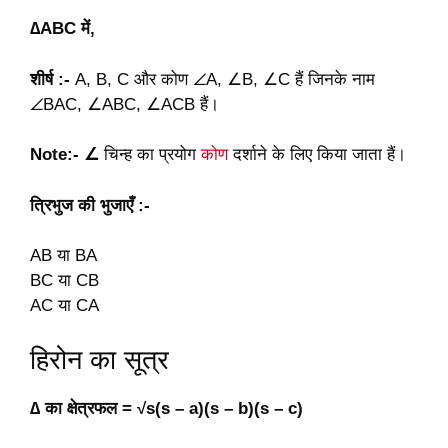
∆ABC में,
शीर्ष :-
A, B, C और कोण ∠A, ∠B, ∠C हैं जिनके नाम
∠BAC, ∠ABC, ∠ACB हैं।
Note:-
∠
चिन्ह का प्रयोग
कोण
दर्शाने के लिए किया जाता हैं।
त्रिभुज की भुजाएँ :-
AB या BA
BC या CB
AC या CA
हिरोन का सूत्र
∆ का क्षेत्रफल = √s(s – a)(s – b)(s – c)