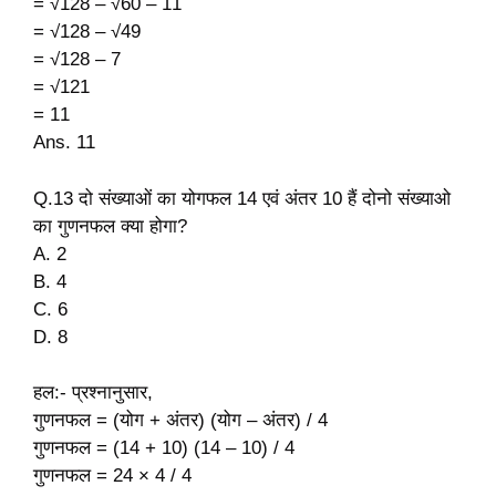
= √128 – √60 – 11
= √128 – √49
= √128 – 7
= √121
= 11
Ans. 11
Q.13 दो संख्याओं का योगफल 14 एवं अंतर 10 हैं दोनो संख्याओ
का गुणनफल क्या होगा?
A. 2
B. 4
C. 6
D. 8
हल:- प्रश्नानुसार,
गुणनफल = (योग + अंतर) (योग – अंतर) / 4
गुणनफल = (14 + 10) (14 – 10) / 4
गुणनफल = 24 × 4 / 4