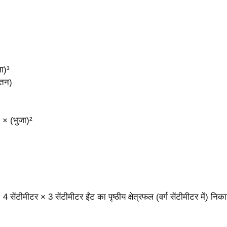
ा)³
तन)
6 × (भुजा)²
 सेंटीमीटर × 3 सेंटीमीटर ईंट का पृष्ठीय क्षेत्रफल (वर्ग सेंटीमीटर में) निक