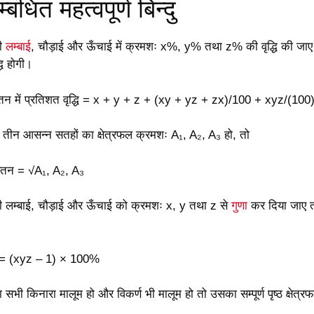
बंधित महत्वपूर्ण बिन्दु
की
लम्बाई
, चौड़ाई और ऊँचाई में क्रमशः x%, y% तथा z% की वृद्धि की जा
धि होगी।
 में प्रतिशत वृद्धि = x + y + z + (xy + yz + zx)/100 + xyz/(100)
तीन आसन्न सतहों का क्षेत्रफल क्रमशः A₁, A₂, A₃ हो, तो
तन = √A₁, A₂, A₃
 लम्बाई, चौड़ाई और ऊँचाई को क्रमशः x, y तथा z से
गुणा
कर दिया जाए तो
शत = (xyz – 1) × 100%
भी किनारा मालूम हो और विकर्ण भी मालूम हो तो उसका सम्पूर्ण पृष्ठ क्षेत्र