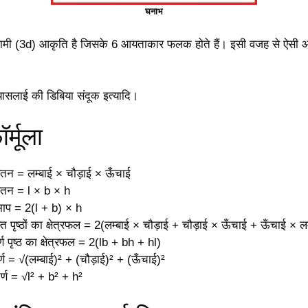
घनाभ
ामी (3d) आकृति है जिसके 6 आयताकार फलक होते हैं। इसी वजह से ऐसी 
ासलाई की डिबिया संदूक इत्यादि।
र्मूला
न = लम्बाई × चौड़ाई × ऊँचाई
तन = l × b × h
ाप = 2(l + b) × h
 पृष्ठों का क्षेत्रफल = 2(लम्बाई × चौड़ाई + चौड़ाई × ऊँचाई + ऊँचाई × लम
्ण पृष्ठ का क्षेत्रफल = 2(lb + bh + hl)
ण = √(लम्बाई)² + (चौड़ाई)² + (ऊँचाई)²
्ण = √l² + b² + h²