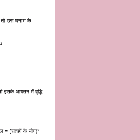
ए तो उस घनाभ के
²
 इसके आयतन में वृद्धि
फल = (सतहों के योग)²