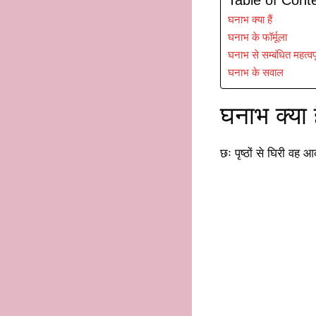
घनाभ क्या हैं
घनाभ के फॉर्मूला
घनाभ से सम्बंधित महत्वपूर्
घनाभ के सवाल
घनाभ क्या ह
छः पृष्ठों से घिरी वह आ