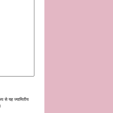
रूप से यह ज्यामितीय
।