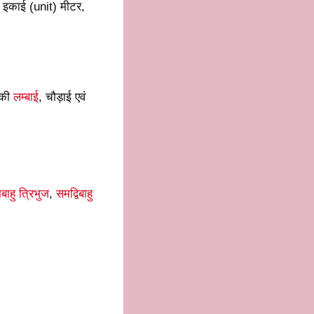
 इकाई (unit) मीटर,
न की
लम्बाई
, चौड़ाई एवं
बाहु त्रिभुज
,
समद्विबाहु