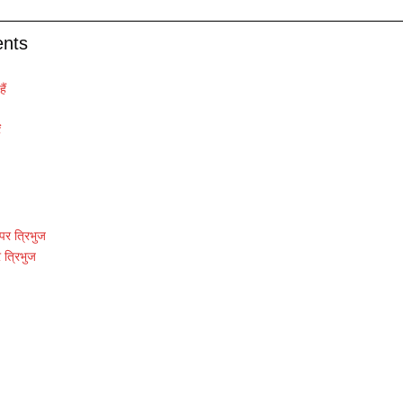
ents
ैं
ं
पर त्रिभुज
 त्रिभुज