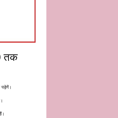
00 तक
 पड़ेगें।
ए।
ैं।