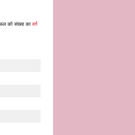
णनफल को संख्या का
वर्ग