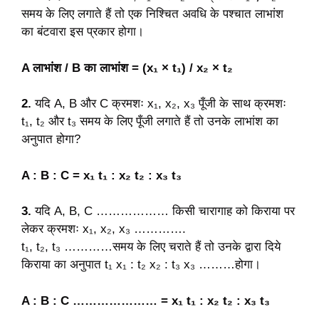
समय के लिए लगाते हैं तो एक निश्चित अवधि के पश्चात लाभांश
का बंटवारा इस प्रकार होगा।
A लाभांश / B का लाभांश = (x₁ × t₁) / x₂ × t₂
2.
यदि A, B और C क्रमशः x₁, x₂, x₃ पूँजी के साथ क्रमशः
t₁, t₂ और t₃ समय के लिए पूँजी लगाते हैं तो उनके लाभांश का
अनुपात होगा?
A : B : C = x₁ t₁ : x₂ t₂ : x₃ t₃
3.
यदि A, B, C ……………… किसी चारागाह को किराया पर
लेकर क्रमशः x₁, x₂, x₃ ………….
t₁, t₂, t₃ …………समय के लिए चराते हैं तो उनके द्वारा दिये
किराया का अनुपात t₁ x₁ : t₂ x₂ : t₃ x₃ ………होगा।
A : B : C ………………… = x₁ t₁ : x₂ t₂ : x₃ t₃
…………….