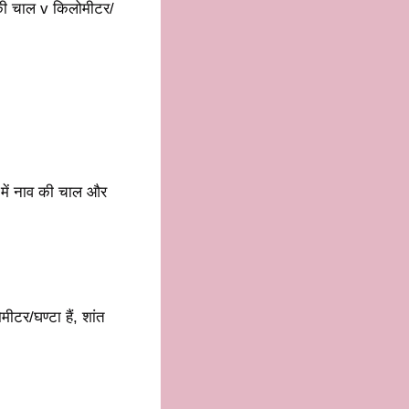
 की चाल v किलोमीटर/
ल में नाव की चाल और
ीटर/घण्टा हैं, शांत