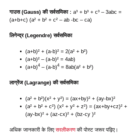
गाउस (Gauss) की सर्वसमिका :
a³ + b³ + c³ – 3abc =
(a+b+c) (a² + b² + c² – ab -bc – ca)
लिगेन्द्र (Legendre) सर्वसमिका
(a+b)² + (a-b)² = 2(a² + b²)
(a+b)² – (a-b)² = 4ab)
4
4
(a+b)
– (a-b)
= 8ab(a² + b²)
लाग्रेंज (Lagrange) की सर्वसमिका
(a² + b²)(x² + y²) = (ax+by)² + (ay-bx)²
(a² + b² + c²) (x² + y² + z²) = (ax+by+cz)² +
(ay-bx)² + (az-cx)² + (bz-cy )²
अधिक जानकारी के लिए
सरलीकरण
की पोस्ट जरूर पढ़िए।