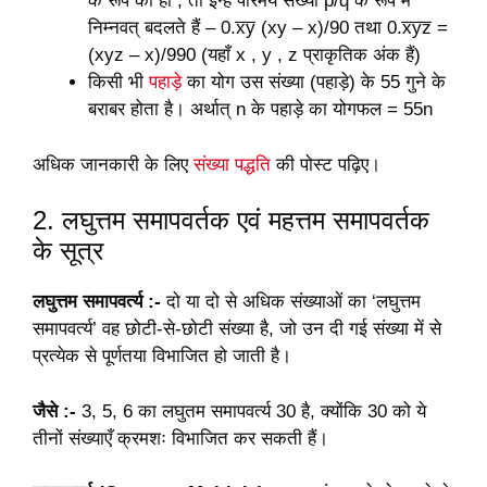
के रूप की हों , तो इन्हें परिमेय संख्या p/q के रूप में
निम्नवत् बदलते हैं – 0.x̅y̅ (xy – x)/90 तथा 0.x̅y̅z̅ =
(xyz – x)/990 (यहाँ x , y , z प्राकृतिक अंक हैं)
किसी भी
पहाड़े
का योग उस संख्या (पहाड़े) के 55 गुने के
बराबर होता है। अर्थात् n के पहाड़े का योगफल = 55n
अधिक जानकारी के लिए
संख्या पद्धति
की पोस्ट पढ़िए।
2. लघुत्तम समापवर्तक एवं महत्तम समापवर्तक
के सूत्र
लघुत्तम समापवर्त्य :-
दो या दो से अधिक संख्याओं का ‘लघुत्तम
समापवर्त्य’ वह छोटी-से-छोटी संख्या है, जो उन दी गई संख्या में से
प्रत्येक से पूर्णतया विभाजित हो जाती है।
जैसे :-
3, 5, 6 का लघुतम समापवर्त्य 30 है, क्योंकि 30 को ये
तीनों संख्याएँ क्रमशः विभाजित कर सकती हैं।