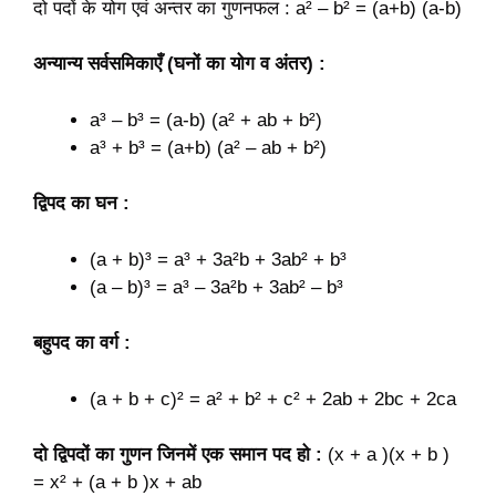
दो पदों के योग एवं अन्तर का गुणनफल
: a² – b² = (a+b) (a-b)
अन्यान्य सर्वसमिकाएँ (घनों का योग व अंतर) :
a³ – b³ = (a-b) (a² + ab + b²)
a³ + b³ = (a+b) (a² – ab + b²)
द्विपद का घन :
(a + b)³ = a³ + 3a²b + 3ab² + b³
(a – b)³ = a³ – 3a²b + 3ab² – b³
बहुपद का वर्ग :
(a + b + c)² = a² + b² + c² + 2ab + 2bc + 2ca
दो द्विपदों का गुणन जिनमें एक समान पद हो :
(x + a )(x + b )
= x² + (a + b )x + ab