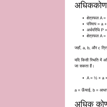
अधिककोण त
क्षेत्रफल A 
परिमाप = a +
अर्धपरिधि P 
क्षेत्रफल A 
जहाँ, a, b, और c त्रि
यदि किसी स्थिति में अ
जा सकता हैं।
A = ½ × a ×
a = ऊँचाई, b = आधार
अधिक कोण 