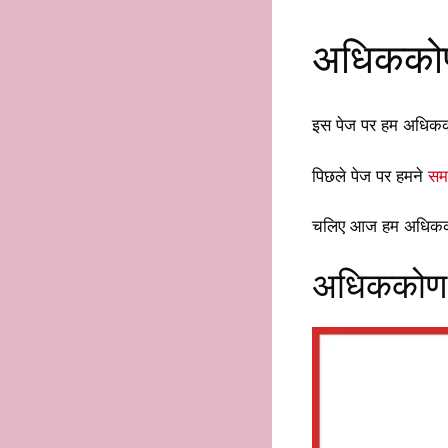
अधिककोण 
इस पेज पर हम अधिककोण 
पिछले पेज पर हमने
समब
चलिए आज हम अधिककोण
अधिककोण त