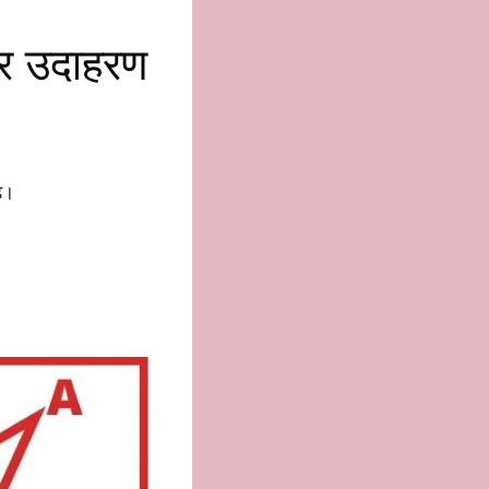
और उदाहरण
़े।