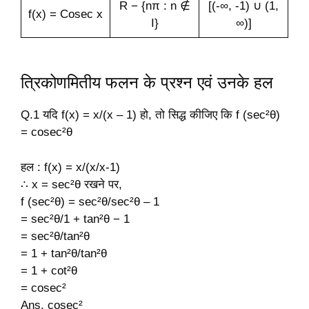
R − {nπ : n ∉
[(-∞, -1) ∪ (1,
f(x) = Cosec x
I}
∞)]
त्रिकोणमितीय फलन के प्रश्न एवं उनके हल
Q.1 यदि f(x) = x/(x – 1) हो, तो सिद्ध कीजिए कि f (sec²θ)
= cosec²θ
हल : f(x) = x/(x/x-1)
∴ x = sec²θ रखने पर,
f (sec²θ) = sec²θ/sec²θ – 1
= sec²θ/1 + tan²θ − 1
= sec²θ/tan²θ
= 1 + tan²θ/tan²θ
= 1 + cot²θ
= cosec²
Ans. cosec²