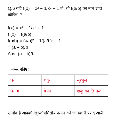
Q.6 यदि f(x) = x² − 1/x² + 1 हो, तो f(a/b) का मान ज्ञात
कीजिए ?
f(x) = x² − 1/x² + 1
f (x) = f(a/b)
f(a/b) = (a/b)² − 1/(a/b)² + 1
= (a – b)/b
Ans. (a – b)/b
जरूर पढ़िए :
घन
शंकु
बहुभुज
घनाभ
बेलन
शंकु का छिन्नक
उम्मीद हैं आपको त्रिकोणमितीय फलन की जानकारी पसंद आयी