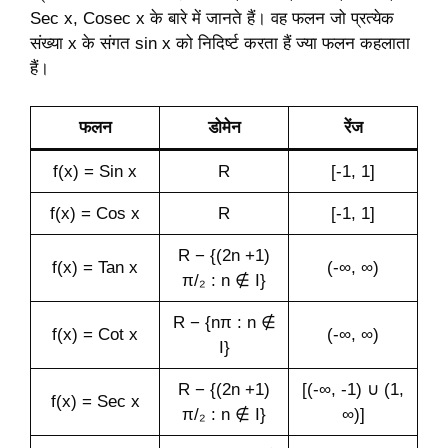
Sec x, Cosec x के बारे में जानते हैं। वह फलन जो प्रत्येक
संख्या x के संगत sin x को निदिर्ष्ट करता हैं ज्या फलन कहलाता
हैं।
फलन
डोमेन
रेंज
f(x) = Sin x
R
[-1, 1]
f(x) = Cos x
R
[-1, 1]
R − {(2n +1)
f(x) = Tan x
(-∞, ∞)
π/₂ : n ∉ I}
R − {nπ : n ∉
f(x) = Cot x
(-∞, ∞)
I}
R − {(2n +1)
[(-∞, -1) ∪ (1,
f(x) = Sec x
π/₂ : n ∉ I}
∞)]