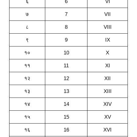
६
6
VI
७
7
VII
८
8
VIII
९
9
IX
१०
10
X
११
11
XI
१२
12
XII
१३
13
XIII
१४
14
XIV
१५
15
XV
१६
16
XVI