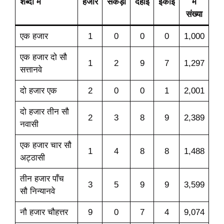
शब्दों में
हजार
सैकड़ा
दहाई
इकाई
में
संख्या
एक हजार
1
0
0
0
1,000
एक हजार दो सौ
1
2
9
7
1,297
सत्तानवे
दो हजार एक
2
0
0
1
2,001
दो हजार तीन सौ
2
3
8
9
2,389
नवासी
एक हजार चार सौ
1
4
8
8
1,488
अट्ठासी
तीन हजार पाँच
3
5
9
9
3,599
सौ निन्यानवे
नौ हजार चौहत्तर
9
0
7
4
9,074