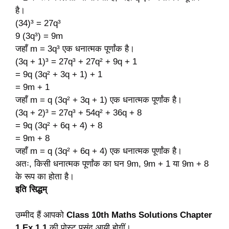
है।
(34)³ = 27q³
9 (3q³) = 9m
जहाँ m = 3q³ एक धनात्मक पूर्णांक है।
(3q + 1)³ = 27q³ + 27q
² + 9q + 1
= 9q (3q
² + 3q + 1) + 1
= 9m + 1
जहाँ m = q (3q
² + 3q + 1) एक धनात्मक पूर्णांक है।
(3q + 2)³ = 27q³ + 54q
² + 36q + 8
= 9q (3q
² + 6q + 4) + 8
= 9m + 8
जहाँ m = q (3q
² + 6q + 4) एक धनात्मक पूर्णांक है।
अतः, किसी धनात्मक पूर्णांक का घन 9m, 9m + 1 या 9m + 8
के रूप का होता है।
इति सिद्धम्
उम्मीद हैं आपको
Class 10th Maths Solutions Chapter
1 Ex 1.1
की पोस्ट पसंद आयी होगीं।