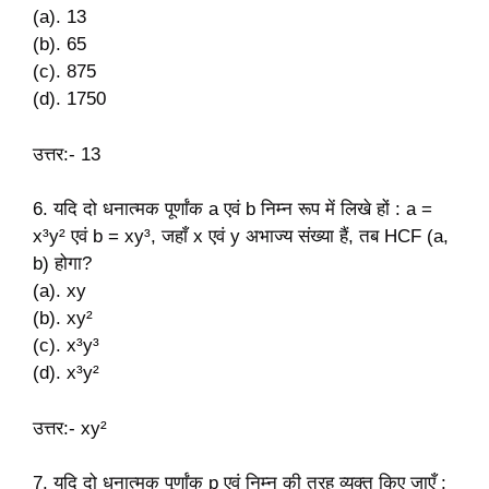
(a). 13
(b). 65
(c). 875
(d). 1750
उत्तर:- 13
6. यदि दो धनात्मक पूर्णांक a एवं b निम्न रूप में लिखे हों : a =
x³y² एवं b = xy³, जहाँ x एवं y अभाज्य संख्या हैं, तब HCF (a,
b) होगा?
(a). xy
(b). xy²
(c). x³y³
(d). x³y²
उत्तर:-
xy²
7. यदि दो धनात्मक पूर्णांक p एवं निम्न की तरह व्यक्त किए जाएँ :