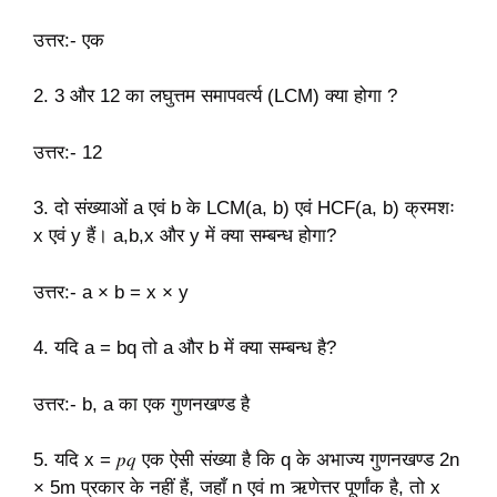
उत्तर:- एक
2. 3 और 12 का लघुत्तम समापवर्त्य (LCM) क्या होगा ?
उत्तर:- 12
3. दो संख्याओं a एवं b के LCM(a, b) एवं HCF(a, b) क्रमशः
x एवं y हैं। a,b,x और y में क्या सम्बन्ध होगा?
उत्तर:- a × b = x × y
4. यदि a = bq तो a और b में क्या सम्बन्ध है?
उत्तर:- b, a का एक गुणनखण्ड है
5. यदि x = 𝑝𝑞 एक ऐसी संख्या है कि q के अभाज्य गुणनखण्ड 2n
× 5m प्रकार के नहीं हैं, जहाँ n एवं m ऋणेत्तर पूर्णांक है, तो x