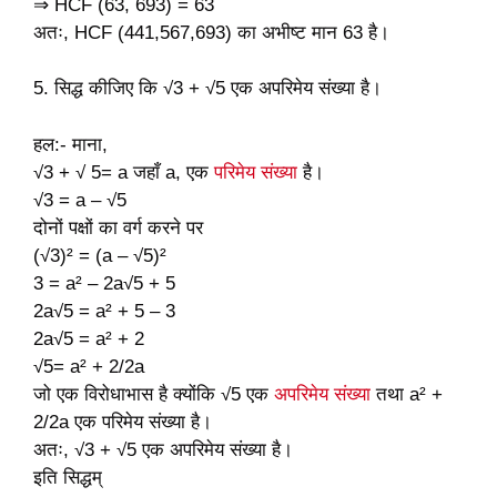
⇒ HCF (63, 693) = 63
अतः, HCF (441,567,693) का अभीष्ट मान 63 है।
5. सिद्ध कीजिए कि √3 + √5 एक अपरिमेय संख्या है।
हल:- माना,
√3 + √ 5= a जहाँ a, एक
परिमेय संख्या
है।
√3 = a – √5
दोनों पक्षों का वर्ग करने पर
(√3)² = (a – √5)²
3 = a² – 2a√5 + 5
2a√5 = a² + 5 – 3
2a√5 = a² + 2
√5= a² + 2/2a
जो एक विरोधाभास है क्योंकि √5 एक
अपरिमेय संख्या
तथा a² +
2/2a एक परिमेय संख्या है।
अतः, √3 + √5 एक अपरिमेय संख्या है।
इति सिद्धम्