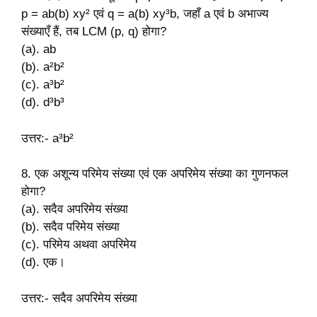
p = ab(b) xy² एवं q = a(b) xy³b, जहाँ a एवं b अभाज्य
संख्याएँ हैं, तब LCM (p, q) होगा?
(a). ab
(b). a²b²
(c). a³b²
(d). d³b³
उत्तर:- a³b²
8. एक अशून्य परिमेय संख्या एवं एक अपरिमेय संख्या का गुणनफल
होगा?
(a). सदैव अपरिमेय संख्या
(b). सदैव परिमेय संख्या
(c). परिमेय अथवा अपरिमेय
(d). एक।
उत्तर:- सदैव अपरिमेय संख्या